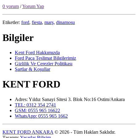
0 yorum
/
Yorum Yap
Etiketler:
ford
,
fiesta
,
marş
,
dinamosu
Bilgiler
Kent Ford Hakkımızda
Ford Paça Teslimat Bilgilerimiz
Gizlilik Ve Çerezler Politikası
Şartlar & Koşullar
KENT FORD
Adres: Yıldız Sanayi Sitesi 3. Blok No:16 Ostim/Ankara
TEL: 0312 354 2741
GSM: 0555 965 16622
WhatsApp: 0555 965 1662
KENT FORD ANKARA
© 2026 - Tüm Hakları Saklıdır.
Tasarım:
Yaşarlar Bilişim