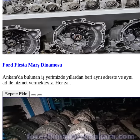
Ford Fiesta Marş Dinamosu
Ankara'da bulunan iş yerimizde yıllardan beri aynı adreste ve aynı
ad ile hizmet vermekteyiz. Her za..
Sepete Ekle