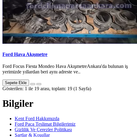
Ford Hava Akışmetre
Ford Focus Fiesta Mondeo Hava AkışmetreAnkara'da bulunan iş
yerimizde yıllardan beri aynı adreste ve..
Sepete Ekle
Gösterilen: 1 ile 19 arası, toplam: 19 (1 Sayfa)
Bilgiler
Kent Ford Hakkımızda
Ford Paça Teslimat Bilgilerimiz
Gizlilik Ve Çerezler Politikası
Şartlar & Koşullar