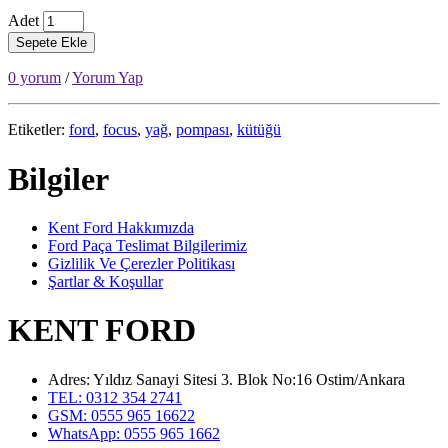
Adet
Sepete Ekle
0 yorum
/
Yorum Yap
Etiketler:
ford
,
focus
,
yağ
,
pompası
,
kütüğü
Bilgiler
Kent Ford Hakkımızda
Ford Paça Teslimat Bilgilerimiz
Gizlilik Ve Çerezler Politikası
Şartlar & Koşullar
KENT FORD
Adres: Yıldız Sanayi Sitesi 3. Blok No:16 Ostim/Ankara
TEL: 0312 354 2741
GSM: 0555 965 16622
WhatsApp: 0555 965 1662