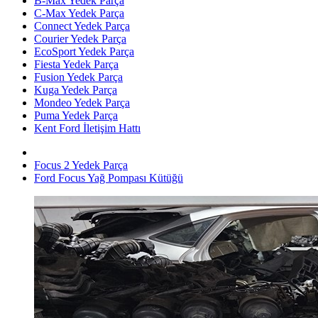
B-Max Yedek Parça
C-Max Yedek Parça
Connect Yedek Parça
Courier Yedek Parça
EcoSport Yedek Parça
Fiesta Yedek Parça
Fusion Yedek Parça
Kuga Yedek Parça
Mondeo Yedek Parça
Puma Yedek Parça
Kent Ford İletişim Hattı
Focus 2 Yedek Parça
Ford Focus Yağ Pompası Kütüğü