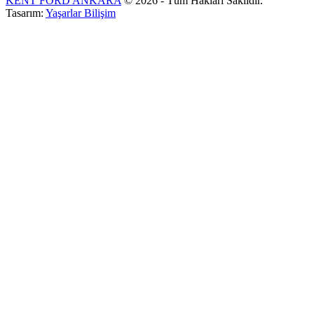
KENT FORD ANKARA
© 2026 - Tüm Hakları Saklıdır.
Tasarım:
Yaşarlar Bilişim