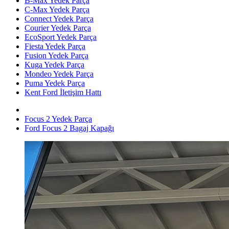
B-Max Yedek Parça
C-Max Yedek Parça
Connect Yedek Parça
Courier Yedek Parça
EcoSport Yedek Parça
Fiesta Yedek Parça
Fusion Yedek Parça
Kuga Yedek Parça
Mondeo Yedek Parça
Puma Yedek Parça
Kent Ford İletişim Hattı
Focus 2 Yedek Parça
Ford Focus 2 Bagaj Kapağı