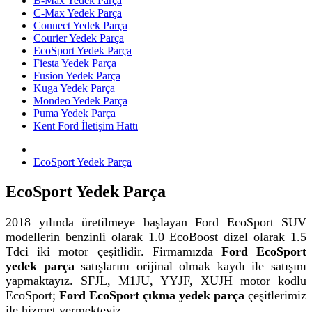
B-Max Yedek Parça
C-Max Yedek Parça
Connect Yedek Parça
Courier Yedek Parça
EcoSport Yedek Parça
Fiesta Yedek Parça
Fusion Yedek Parça
Kuga Yedek Parça
Mondeo Yedek Parça
Puma Yedek Parça
Kent Ford İletişim Hattı
EcoSport Yedek Parça
EcoSport Yedek Parça
2018 yılında üretilmeye başlayan Ford EcoSport SUV
modellerin benzinli olarak 1.0 EcoBoost dizel olarak 1.5
Tdci iki motor çeşitlidir. Firmamızda
Ford EcoSport
yedek parça
satışlarını orijinal olmak kaydı ile satışını
yapmaktayız. SFJL, M1JU, YYJF, XUJH motor kodlu
EcoSport;
Ford EcoSport çıkma yedek parça
çeşitlerimiz
ile hizmet vermekteyiz.