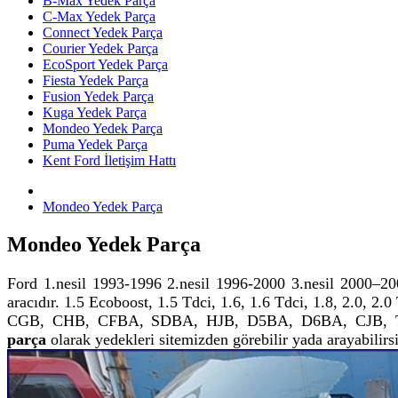
B-Max Yedek Parça
C-Max Yedek Parça
Connect Yedek Parça
Courier Yedek Parça
EcoSport Yedek Parça
Fiesta Yedek Parça
Fusion Yedek Parça
Kuga Yedek Parça
Mondeo Yedek Parça
Puma Yedek Parça
Kent Ford İletişim Hattı
Mondeo Yedek Parça
Mondeo Yedek Parça
Ford 1.nesil 1993-1996 2.nesil 1996-2000 3.nesil 2000–20
aracıdır. 1.5 Ecoboost, 1.5 Tdci, 1.6, 1.6 Tdci, 1.8, 2.0, 2
CGB, CHB, CFBA, SDBA, HJB, D5BA, D6BA, CJB, T1B, 
parça
olarak yedekleri sitemizden görebilir yada arayabilirsi