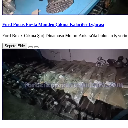
Ford Focus Fiesta Mondeo Çıkma Kalorifer Izgarası
Ford Bmax Çıkma Şarj Dinamosu MotoruAnkara'da bulunan iş yerimizde
Sepete Ekle