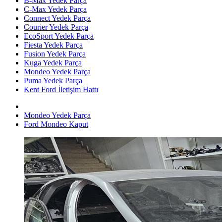
B-Max Yedek Parça
C-Max Yedek Parça
Connect Yedek Parça
Courier Yedek Parça
EcoSport Yedek Parça
Fiesta Yedek Parça
Fusion Yedek Parça
Kuga Yedek Parça
Mondeo Yedek Parça
Puma Yedek Parça
Kent Ford İletişim Hattı
Mondeo Yedek Parça
Ford Mondeo Kaput