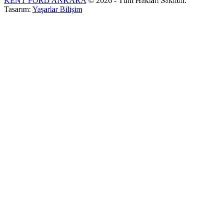
KENT FORD ANKARA
© 2026 - Tüm Hakları Saklıdır.
Tasarım:
Yaşarlar Bilişim