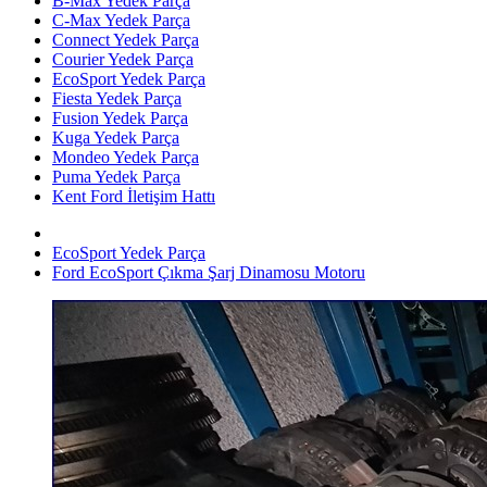
B-Max Yedek Parça
C-Max Yedek Parça
Connect Yedek Parça
Courier Yedek Parça
EcoSport Yedek Parça
Fiesta Yedek Parça
Fusion Yedek Parça
Kuga Yedek Parça
Mondeo Yedek Parça
Puma Yedek Parça
Kent Ford İletişim Hattı
EcoSport Yedek Parça
Ford EcoSport Çıkma Şarj Dinamosu Motoru