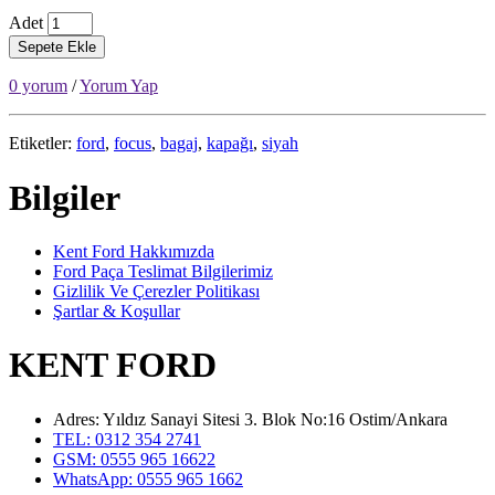
Adet
Sepete Ekle
0 yorum
/
Yorum Yap
Etiketler:
ford
,
focus
,
bagaj
,
kapağı
,
siyah
Bilgiler
Kent Ford Hakkımızda
Ford Paça Teslimat Bilgilerimiz
Gizlilik Ve Çerezler Politikası
Şartlar & Koşullar
KENT FORD
Adres: Yıldız Sanayi Sitesi 3. Blok No:16 Ostim/Ankara
TEL: 0312 354 2741
GSM: 0555 965 16622
WhatsApp: 0555 965 1662