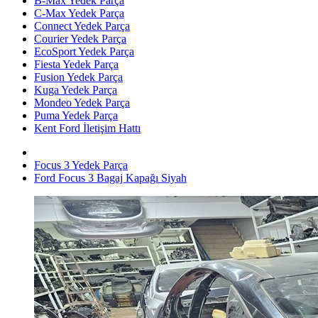
B-Max Yedek Parça
C-Max Yedek Parça
Connect Yedek Parça
Courier Yedek Parça
EcoSport Yedek Parça
Fiesta Yedek Parça
Fusion Yedek Parça
Kuga Yedek Parça
Mondeo Yedek Parça
Puma Yedek Parça
Kent Ford İletişim Hattı
Focus 3 Yedek Parça
Ford Focus 3 Bagaj Kapağı Siyah