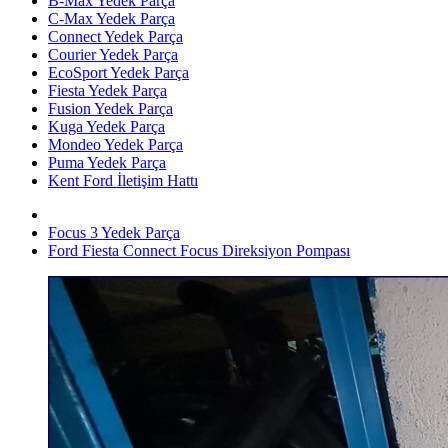
B-Max Yedek Parça
C-Max Yedek Parça
Connect Yedek Parça
Courier Yedek Parça
EcoSport Yedek Parça
Fiesta Yedek Parça
Fusion Yedek Parça
Kuga Yedek Parça
Mondeo Yedek Parça
Puma Yedek Parça
Kent Ford İletişim Hattı
Focus 3 Yedek Parça
Ford Fiesta Connect Focus Direksiyon Pompası