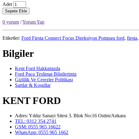
Adet
Sepete Ekle
0 yorum
/
Yorum Yap
Etiketler:
Ford Fiesta Connect Focus Direksiyon Pompası ford
,
fiesta
Bilgiler
Kent Ford Hakkımızda
Ford Paça Teslimat Bilgilerimiz
Gizlilik Ve Çerezler Politikası
Şartlar & Koşullar
KENT FORD
Adres: Yıldız Sanayi Sitesi 3. Blok No:16 Ostim/Ankara
TEL: 0312 354 2741
GSM: 0555 965 16622
WhatsApp: 0555 965 1662