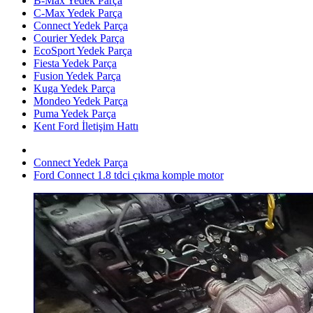
B-Max Yedek Parça
C-Max Yedek Parça
Connect Yedek Parça
Courier Yedek Parça
EcoSport Yedek Parça
Fiesta Yedek Parça
Fusion Yedek Parça
Kuga Yedek Parça
Mondeo Yedek Parça
Puma Yedek Parça
Kent Ford İletişim Hattı
Connect Yedek Parça
Ford Connect 1.8 tdci çıkma komple motor