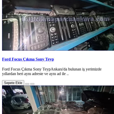
Ford Focus Çıkma Sony Teyp
Ford Focus Çıkma Sony TeypAnkara'da bulunan iş yerimizde
yıllardan beri aynı adreste ve aynı ad ile ..
Sepete Ekle