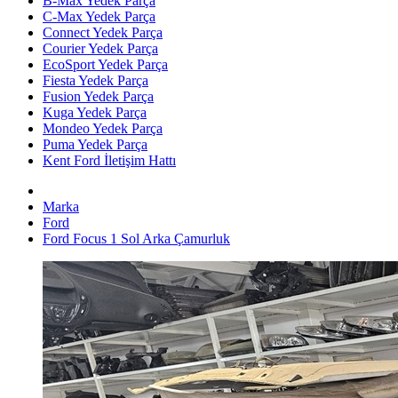
B-Max Yedek Parça
C-Max Yedek Parça
Connect Yedek Parça
Courier Yedek Parça
EcoSport Yedek Parça
Fiesta Yedek Parça
Fusion Yedek Parça
Kuga Yedek Parça
Mondeo Yedek Parça
Puma Yedek Parça
Kent Ford İletişim Hattı
Marka
Ford
Ford Focus 1 Sol Arka Çamurluk