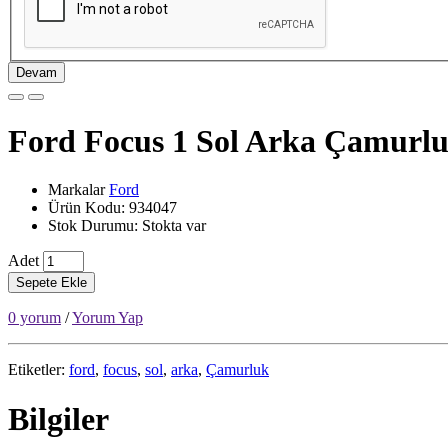
Devam
Ford Focus 1 Sol Arka Çamurl
Markalar
Ford
Ürün Kodu: 934047
Stok Durumu: Stokta var
Adet
Sepete Ekle
0 yorum
/
Yorum Yap
Etiketler:
ford
,
focus
,
sol
,
arka
,
Çamurluk
Bilgiler