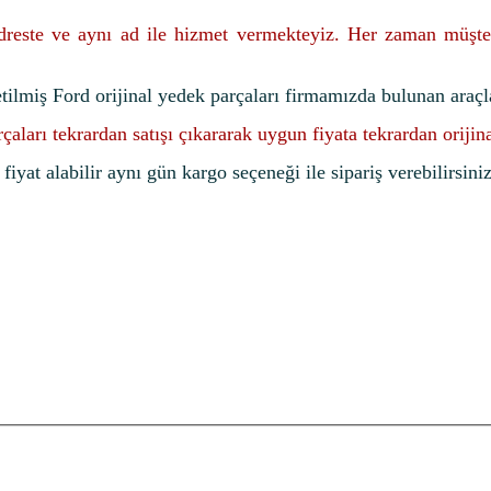
adreste ve aynı ad ile hizmet vermekteyiz. Her zaman müşte
etilmiş Ford orijinal yedek parçaları firmamızda bulunan araçl
rçaları tekrardan satışı çıkararak uygun fiyata tekrardan oriji
iyat alabilir aynı gün kargo seçeneği ile sipariş verebilirsiniz