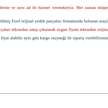
adreste ve aynı ad ile hizmet vermekteyiz. Her zaman müşte
etilmiş Ford orijinal yedek parçaları firmamızda bulunan araçl
rçaları tekrardan satışı çıkararak uygun fiyata tekrardan oriji
iyat alabilir aynı gün kargo seçeneği ile sipariş verebilirsiniz