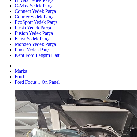
B-Max Yedek Parça
C-Max Yedek Parça
Connect Yedek Parça
Courier Yedek Parça
EcoSport Yedek Parça
Fiesta Yedek Parça
Fusion Yedek Parça
Kuga Yedek Parça
Mondeo Yedek Parça
Puma Yedek Parça
Kent Ford İletişim Hattı
Marka
Ford
Ford Focus 1 Ön Panel