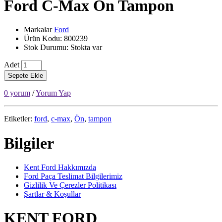
Ford C-Max Ön Tampon
Markalar
Ford
Ürün Kodu: 800239
Stok Durumu: Stokta var
Adet
Sepete Ekle
0 yorum
/
Yorum Yap
Etiketler:
ford
,
c-max
,
Ön
,
tampon
Bilgiler
Kent Ford Hakkımızda
Ford Paça Teslimat Bilgilerimiz
Gizlilik Ve Çerezler Politikası
Şartlar & Koşullar
KENT FORD