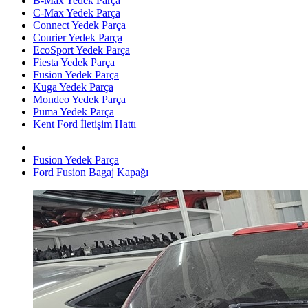
B-Max Yedek Parça
C-Max Yedek Parça
Connect Yedek Parça
Courier Yedek Parça
EcoSport Yedek Parça
Fiesta Yedek Parça
Fusion Yedek Parça
Kuga Yedek Parça
Mondeo Yedek Parça
Puma Yedek Parça
Kent Ford İletişim Hattı
Fusion Yedek Parça
Ford Fusion Bagaj Kapağı