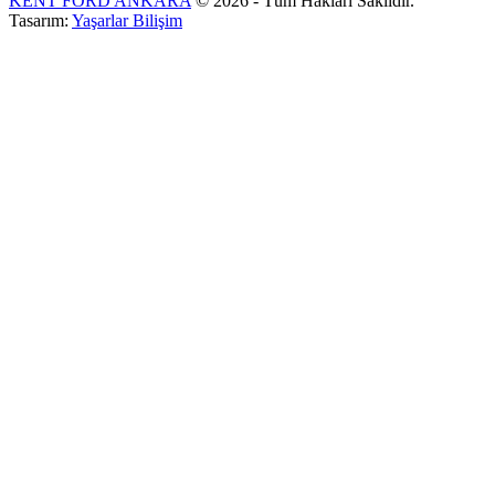
KENT FORD ANKARA
© 2026 - Tüm Hakları Saklıdır.
Tasarım:
Yaşarlar Bilişim