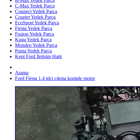
B-Max Yedek Parça
C-Max Yedek Parça
Connect Yedek Parça
Courier Yedek Parça
EcoSport Yedek Parça
Fiesta Yedek Parça
Fusion Yedek Parça
Kuga Yedek Parça
Mondeo Yedek Parça
Puma Yedek Parça
Kent Ford İletişim Hattı
Arama
Ford Fiesta 1.4 tdci çıkma komple motor