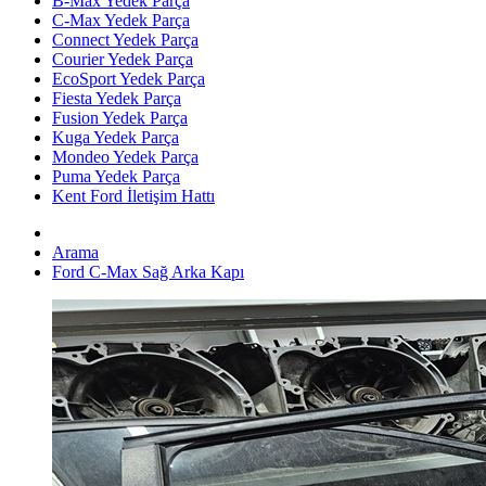
B-Max Yedek Parça
C-Max Yedek Parça
Connect Yedek Parça
Courier Yedek Parça
EcoSport Yedek Parça
Fiesta Yedek Parça
Fusion Yedek Parça
Kuga Yedek Parça
Mondeo Yedek Parça
Puma Yedek Parça
Kent Ford İletişim Hattı
Arama
Ford C-Max Sağ Arka Kapı