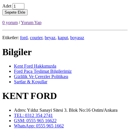
Adet
Sepete Ekle
0 yorum
/
Yorum Yap
Etiketler:
ford
,
courier
,
beyaz
,
kaput
,
boyasız
Bilgiler
Kent Ford Hakkımızda
Ford Paça Teslimat Bilgilerimiz
Gizlilik Ve Çerezler Politikası
Şartlar & Koşullar
KENT FORD
Adres: Yıldız Sanayi Sitesi 3. Blok No:16 Ostim/Ankara
TEL: 0312 354 2741
GSM: 0555 965 16622
WhatsApp: 0555 965 1662