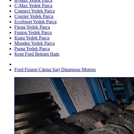
B-Max Yedek Parça
C-Max Yedek Parça
Connect Yedek Parça
Courier Yedek Parça
EcoSport Yedek Parça
Fiesta Yedek Parça
Fusion Yedek Parça
Kuga Yedek Parça
Mondeo Yedek Parça
Puma Yedek Parça
Kent Ford İletişim Hattı
Ford Fusion Çıkma Şarj Dinamosu Motoru