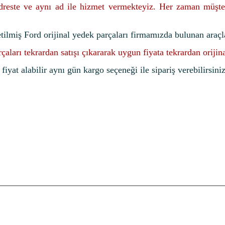
adreste ve aynı ad ile hizmet vermekteyiz. Her zaman müşte
etilmiş Ford orijinal yedek parçaları firmamızda bulunan araçl
rçaları tekrardan satışı çıkararak uygun fiyata tekrardan oriji
iyat alabilir aynı gün kargo seçeneği ile sipariş verebilirsiniz