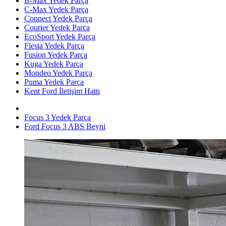
B-Max Yedek Parça
C-Max Yedek Parça
Connect Yedek Parça
Courier Yedek Parça
EcoSport Yedek Parça
Fiesta Yedek Parça
Fusion Yedek Parça
Kuga Yedek Parça
Mondeo Yedek Parça
Puma Yedek Parça
Kent Ford İletişim Hattı
Focus 3 Yedek Parça
Ford Focus 3 ABS Beyni