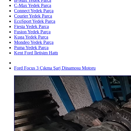
B-Max Yedek Parça
C-Max Yedek Parça
Connect Yedek Parça
Courier Yedek Parça
EcoSport Yedek Parça
Fiesta Yedek Parça
Fusion Yedek Parça
Kuga Yedek Parça
Mondeo Yedek Parça
Puma Yedek Parça
Kent Ford İletişim Hattı
Ford Focus 3 Çıkma Şarj Dinamosu Motoru