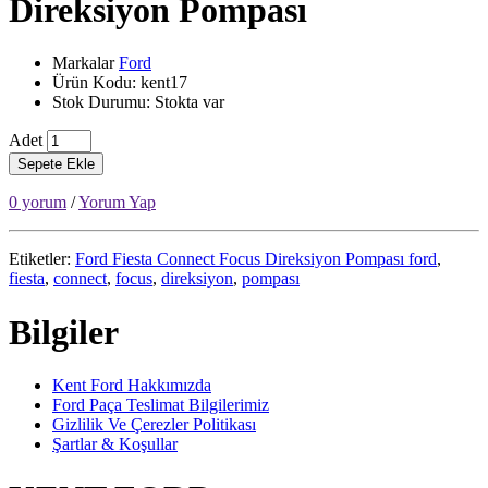
Direksiyon Pompası
Markalar
Ford
Ürün Kodu: kent17
Stok Durumu: Stokta var
Adet
Sepete Ekle
0 yorum
/
Yorum Yap
Etiketler:
Ford Fiesta Connect Focus Direksiyon Pompası ford
,
fiesta
,
connect
,
focus
,
direksiyon
,
pompası
Bilgiler
Kent Ford Hakkımızda
Ford Paça Teslimat Bilgilerimiz
Gizlilik Ve Çerezler Politikası
Şartlar & Koşullar