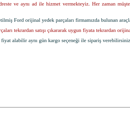
adreste ve aynı ad ile hizmet vermekteyiz. Her zaman müşte
etilmiş Ford orijinal yedek parçaları firmamızda bulunan araçl
rçaları tekrardan satışı çıkararak uygun fiyata tekrardan oriji
iyat alabilir aynı gün kargo seçeneği ile sipariş verebilirsiniz