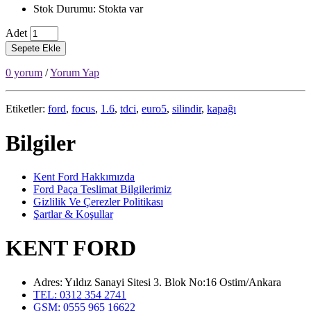
Stok Durumu: Stokta var
Adet
Sepete Ekle
0 yorum
/
Yorum Yap
Etiketler:
ford
,
focus
,
1.6
,
tdci
,
euro5
,
silindir
,
kapağı
Bilgiler
Kent Ford Hakkımızda
Ford Paça Teslimat Bilgilerimiz
Gizlilik Ve Çerezler Politikası
Şartlar & Koşullar
KENT FORD
Adres: Yıldız Sanayi Sitesi 3. Blok No:16 Ostim/Ankara
TEL: 0312 354 2741
GSM: 0555 965 16622