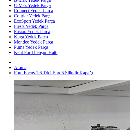
B-Max Yedek Parça
C-Max Yedek Parça
Connect Yedek Parça
Courier Yedek Parça
EcoSport Yedek Parça
Fiesta Yedek Parça
Fusion Yedek Parça
Kuga Yedek Parça
Mondeo Yedek Parça
Puma Yedek Parça
Kent Ford İletişim Hattı
Arama
Ford Focus 1.6 Tdci Euro5 Silindir Kapağı