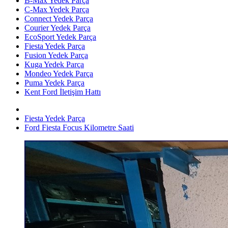
B-Max Yedek Parça
C-Max Yedek Parça
Connect Yedek Parça
Courier Yedek Parça
EcoSport Yedek Parça
Fiesta Yedek Parça
Fusion Yedek Parça
Kuga Yedek Parça
Mondeo Yedek Parça
Puma Yedek Parça
Kent Ford İletişim Hattı
Fiesta Yedek Parça
Ford Fiesta Focus Kilometre Saati