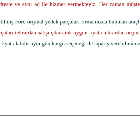
adreste ve aynı ad ile hizmet vermekteyiz. Her zaman müşte
etilmiş Ford orijinal yedek parçaları firmamızda bulunan araçl
rçaları tekrardan satışı çıkararak uygun fiyata tekrardan oriji
iyat alabilir aynı gün kargo seçeneği ile sipariş verebilirsiniz