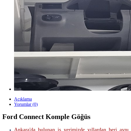
Açıklama
Yorumlar (0)
Ford Connect Komple Göğüs
Ankara'da bulunan iş yerimizde yıllardan beri aynı