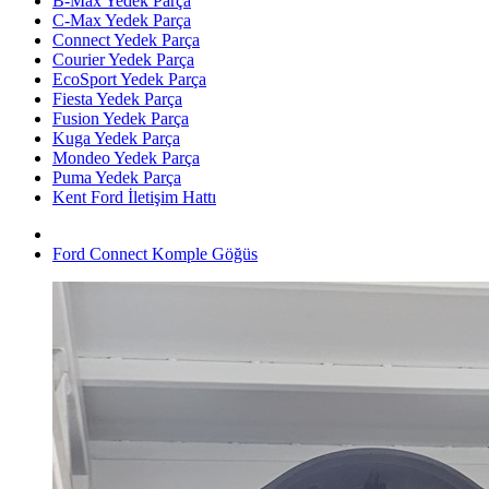
B-Max Yedek Parça
C-Max Yedek Parça
Connect Yedek Parça
Courier Yedek Parça
EcoSport Yedek Parça
Fiesta Yedek Parça
Fusion Yedek Parça
Kuga Yedek Parça
Mondeo Yedek Parça
Puma Yedek Parça
Kent Ford İletişim Hattı
Ford Connect Komple Göğüs