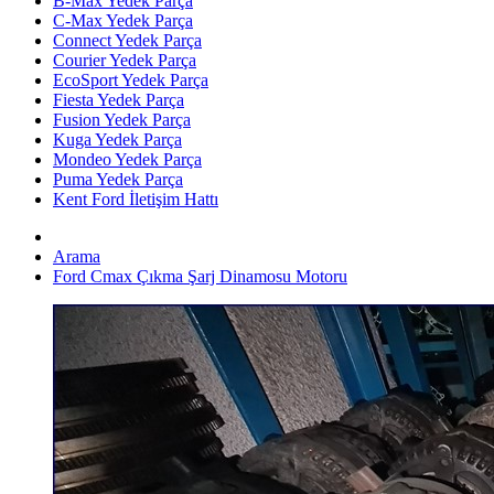
B-Max Yedek Parça
C-Max Yedek Parça
Connect Yedek Parça
Courier Yedek Parça
EcoSport Yedek Parça
Fiesta Yedek Parça
Fusion Yedek Parça
Kuga Yedek Parça
Mondeo Yedek Parça
Puma Yedek Parça
Kent Ford İletişim Hattı
Arama
Ford Cmax Çıkma Şarj Dinamosu Motoru