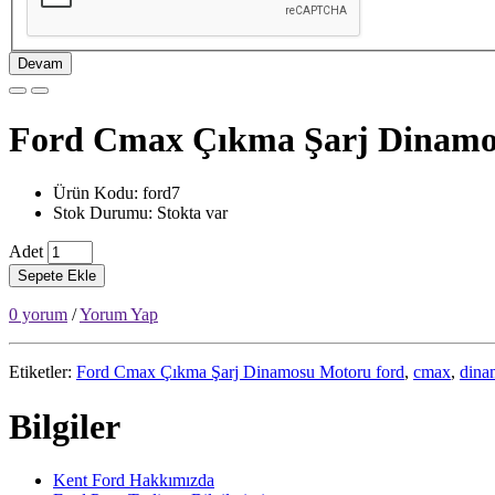
Devam
Ford Cmax Çıkma Şarj Dinamo
Ürün Kodu: ford7
Stok Durumu: Stokta var
Adet
Sepete Ekle
0 yorum
/
Yorum Yap
Etiketler:
Ford Cmax Çıkma Şarj Dinamosu Motoru ford
,
cmax
,
dina
Bilgiler
Kent Ford Hakkımızda