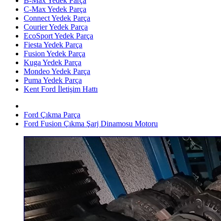
B-Max Yedek Parça
C-Max Yedek Parça
Connect Yedek Parça
Courier Yedek Parça
EcoSport Yedek Parça
Fiesta Yedek Parça
Fusion Yedek Parça
Kuga Yedek Parça
Mondeo Yedek Parça
Puma Yedek Parça
Kent Ford İletişim Hattı
Ford Çıkma Parça
Ford Fusion Çıkma Şarj Dinamosu Motoru