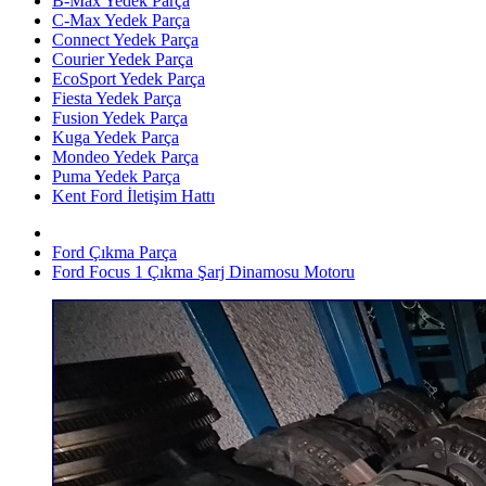
B-Max Yedek Parça
C-Max Yedek Parça
Connect Yedek Parça
Courier Yedek Parça
EcoSport Yedek Parça
Fiesta Yedek Parça
Fusion Yedek Parça
Kuga Yedek Parça
Mondeo Yedek Parça
Puma Yedek Parça
Kent Ford İletişim Hattı
Ford Çıkma Parça
Ford Focus 1 Çıkma Şarj Dinamosu Motoru