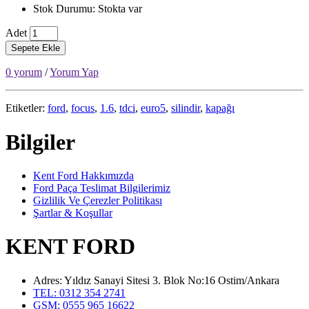
Stok Durumu: Stokta var
Adet
Sepete Ekle
0 yorum
/
Yorum Yap
Etiketler:
ford
,
focus
,
1.6
,
tdci
,
euro5
,
silindir
,
kapağı
Bilgiler
Kent Ford Hakkımızda
Ford Paça Teslimat Bilgilerimiz
Gizlilik Ve Çerezler Politikası
Şartlar & Koşullar
KENT FORD
Adres: Yıldız Sanayi Sitesi 3. Blok No:16 Ostim/Ankara
TEL: 0312 354 2741
GSM: 0555 965 16622