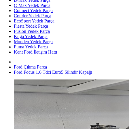
B-Max Yedek Parça
C-Max Yedek Parça
Connect Yedek Parça
Courier Yedek Parça
EcoSport Yedek Parça
Fiesta Yedek Parça
Fusion Yedek Parça
Kuga Yedek Parça
Mondeo Yedek Parça
Puma Yedek Parça
Kent Ford İletişim Hattı
Ford Çıkma Parça
Ford Focus 1.6 Tdci Euro5 Silindir Kapağı