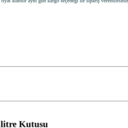
iyat alabilir aynı gün kargo seçeneği ile sipariş verebilirsiniz
litre Kutusu