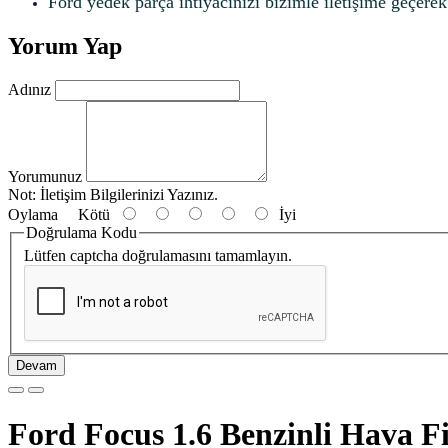
Ford yedek parça ihtiyacınızı bizimle iletişime geçerek f
Yorum Yap
Adınız
Yorumunuz
Not:
İletişim Bilgilerinizi Yazınız.
Oylama
Kötü
İyi
Doğrulama Kodu
Lütfen captcha doğrulamasını tamamlayın.
Devam
Ford Focus 1.6 Benzinli Hava Fi