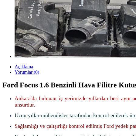
Açıklama
Yorumlar (0)
Ford Focus 1.6 Benzinli Hava Filitre Kutu
Ankara'da bulunan iş yerimizde yıllardan beri aynı 
unsurdur.
Uzun yıllar mühendisler tarafından kontrol edilerek ür
Sağlamlığı ve çalışırlığı kontrol edilmiş Ford yedek pa