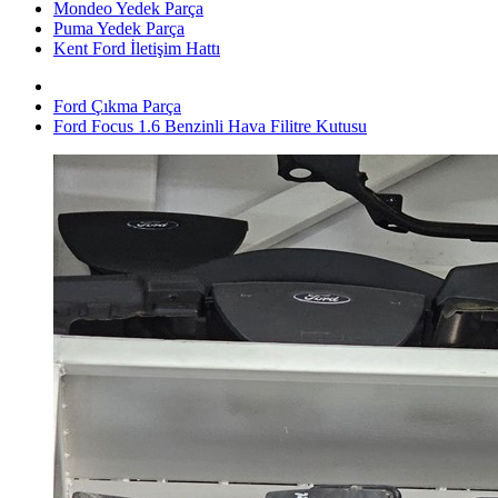
Mondeo Yedek Parça
Puma Yedek Parça
Kent Ford İletişim Hattı
Ford Çıkma Parça
Ford Focus 1.6 Benzinli Hava Filitre Kutusu