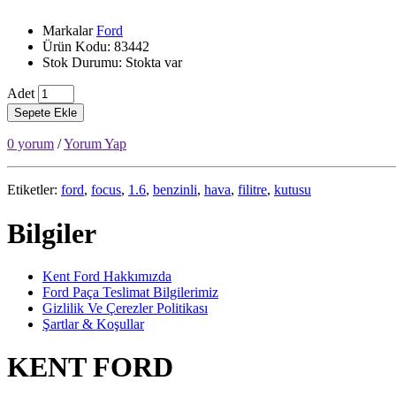
Markalar
Ford
Ürün Kodu: 83442
Stok Durumu: Stokta var
Adet
Sepete Ekle
0 yorum
/
Yorum Yap
Etiketler:
ford
,
focus
,
1.6
,
benzinli
,
hava
,
filitre
,
kutusu
Bilgiler
Kent Ford Hakkımızda
Ford Paça Teslimat Bilgilerimiz
Gizlilik Ve Çerezler Politikası
Şartlar & Koşullar
KENT FORD