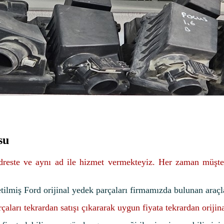
su
adreste ve aynı ad ile hizmet vermekteyiz. Her zaman müşte
etilmiş Ford orijinal yedek parçaları firmamızda bulunan araçl
rçaları tekrardan satışı çıkararak uygun fiyata tekrardan oriji