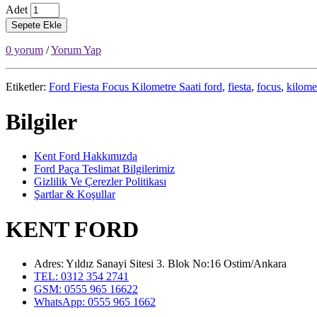
Adet
Sepete Ekle
0 yorum
/
Yorum Yap
Etiketler:
Ford Fiesta Focus Kilometre Saati ford
,
fiesta
,
focus
,
kilome
Bilgiler
Kent Ford Hakkımızda
Ford Paça Teslimat Bilgilerimiz
Gizlilik Ve Çerezler Politikası
Şartlar & Koşullar
KENT FORD
Adres: Yıldız Sanayi Sitesi 3. Blok No:16 Ostim/Ankara
TEL: 0312 354 2741
GSM: 0555 965 16622
WhatsApp: 0555 965 1662