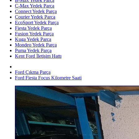
B-Max Yedek Parça
C-Max Yedek Parça
Connect Yedek Parça
Courier Yedek Parça
EcoSport Yedek Parça
Fiesta Yedek Parça
Fusion Yedek Parça
Kuga Yedek Parça
Mondeo Yedek Parça
Puma Yedek Parça
Kent Ford İletişim Hattı
Ford Çıkma Parça
Ford Fiesta Focus Kilometre Saati