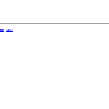
tre
,
saati