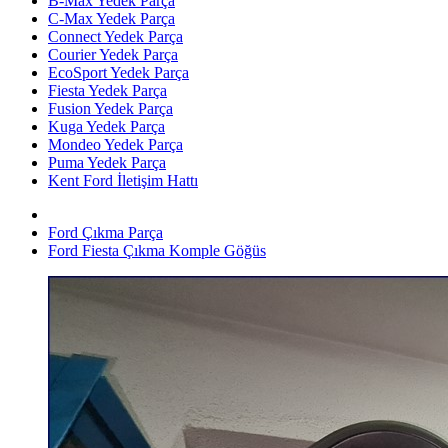
B-Max Yedek Parça
C-Max Yedek Parça
Connect Yedek Parça
Courier Yedek Parça
EcoSport Yedek Parça
Fiesta Yedek Parça
Fusion Yedek Parça
Kuga Yedek Parça
Mondeo Yedek Parça
Puma Yedek Parça
Kent Ford İletişim Hattı
Ford Çıkma Parça
Ford Fiesta Çıkma Komple Göğüs