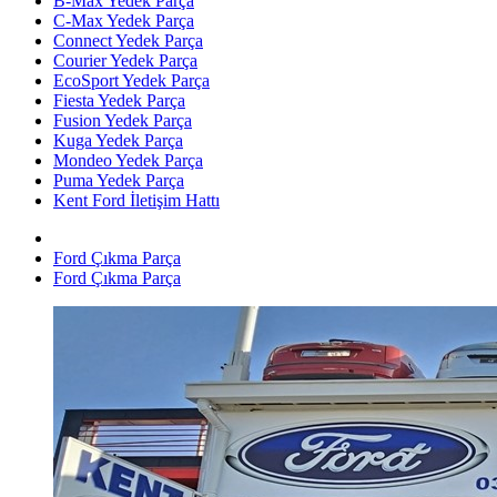
B-Max Yedek Parça
C-Max Yedek Parça
Connect Yedek Parça
Courier Yedek Parça
EcoSport Yedek Parça
Fiesta Yedek Parça
Fusion Yedek Parça
Kuga Yedek Parça
Mondeo Yedek Parça
Puma Yedek Parça
Kent Ford İletişim Hattı
Ford Çıkma Parça
Ford Çıkma Parça