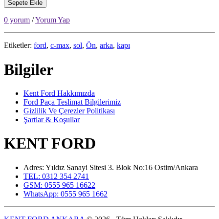
Sepete Ekle
0 yorum
/
Yorum Yap
Etiketler:
ford
,
c-max
,
sol
,
Ön
,
arka
,
kapı
Bilgiler
Kent Ford Hakkımızda
Ford Paça Teslimat Bilgilerimiz
Gizlilik Ve Çerezler Politikası
Şartlar & Koşullar
KENT FORD
Adres: Yıldız Sanayi Sitesi 3. Blok No:16 Ostim/Ankara
TEL: 0312 354 2741
GSM: 0555 965 16622
WhatsApp: 0555 965 1662