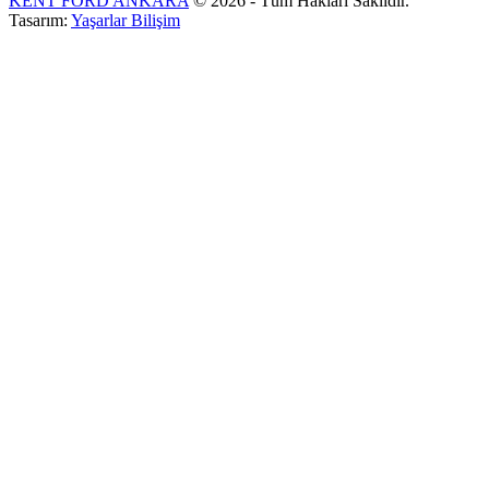
KENT FORD ANKARA
© 2026 - Tüm Hakları Saklıdır.
Tasarım:
Yaşarlar Bilişim