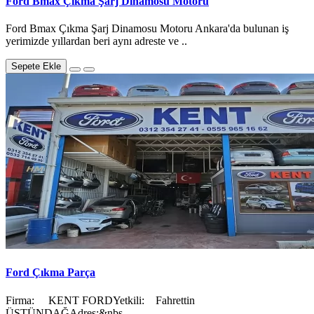
Ford Bmax Çıkma Şarj Dinamosu Motoru
Ford Bmax Çıkma Şarj Dinamosu Motoru Ankara'da bulunan iş
yerimizde yıllardan beri aynı adreste ve ..
Sepete Ekle
Ford Çıkma Parça
Firma: KENT FORDYetkili: Fahrettin
ÜSTÜNDAĞAdres:&nbs..